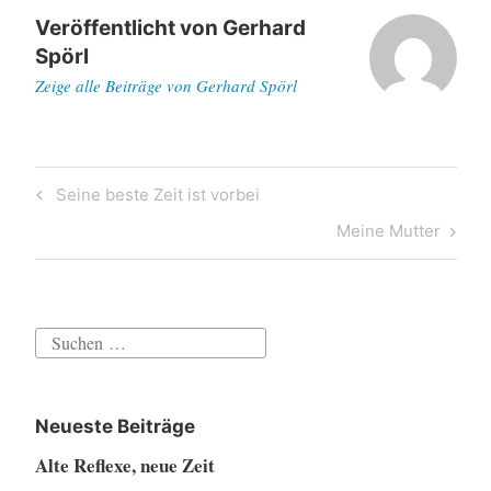
Veröffentlicht von
Gerhard
Spörl
Zeige alle Beiträge von Gerhard Spörl
Beitragsnavigation
Previous
Seine beste Zeit ist vorbei
Post
Next
Meine Mutter
Post
Suchen
nach:
Neueste Beiträge
Alte Reflexe, neue Zeit