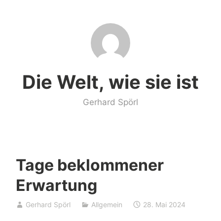
Zum
Inhalt
springen
Die Welt, wie sie ist
Gerhard Spörl
Tage beklommener
Erwartung
Gerhard Spörl
Allgemein
28. Mai 2024