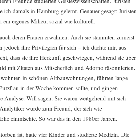
ren Freunde studierten Geisteswissenschaften. Juristen
e ich damals in Hamburg gelernt. Genauer gesagt: Juristen
ein eigenes Milieu, sozial wie kulturell.
auch deren Frauen erwähnen. Auch sie stammten zumeist
jedoch ihre Privilegien für sich – ich dachte mir, aus
cht, dass sie ihre Herkunft geschwiegen, während sie über
ld mit Zitaten aus Mitscherlich und Adorno räsonnierten.
ie wohnten in schönen Altbauwohnungen, führten lange
 Putzfrau in der Woche kommen sollte, und gingen
e Analyse. Will sagen: Sie waren weitgehend mit sich
/Analytiker wurde zum Freund, der sich wie
e Ehe einmischte. So war das in den 1980er Jahren.
orben ist, hatte vier Kinder und studierte Medizin. Die