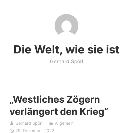
Zum
Inhalt
springen
Die Welt, wie sie ist
Gerhard Spörl
„Westliches Zögern
verlängert den Krieg“
Gerhard Spörl
Allgemein
29. Dezember 2022