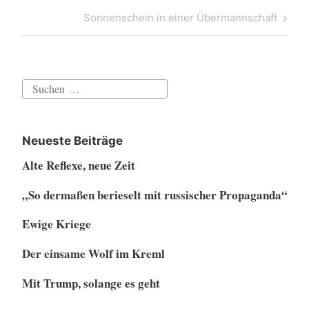
Post
Next
Sonnenschein in einer Übermannschaft
Post
Suchen
nach:
Neueste Beiträge
Alte Reflexe, neue Zeit
„So dermaßen berieselt mit russischer Propaganda“
Ewige Kriege
Der einsame Wolf im Kreml
Mit Trump, solange es geht