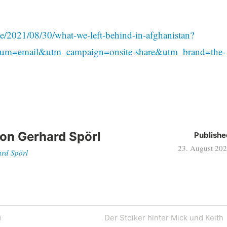
/2021/08/30/what-we-left-behind-in-afghanistan?
ium=email&utm_campaign=onsite-share&utm_brand=the-
von
Gerhard Spörl
Publishe
23. August 20
ard Spörl
n
Next
e
Der Stoiker hinter Mick und Keith