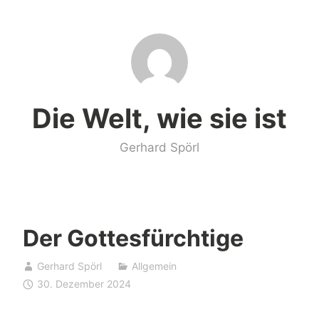
Zum
Inhalt
springen
Die Welt, wie sie ist
Gerhard Spörl
Der Gottesfürchtige
Gerhard Spörl
Allgemein
30. Dezember 2024