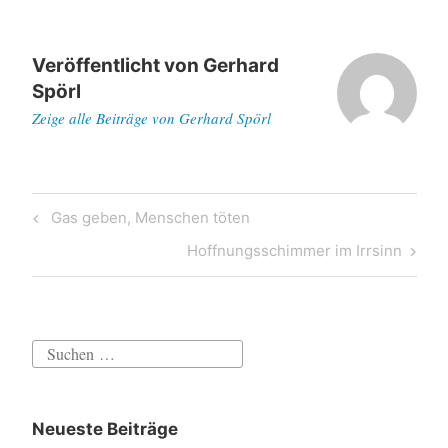
Veröffentlicht von
Gerhard
Spörl
Zeige alle Beiträge von Gerhard Spörl
Beitragsnavigation
Previous
Gas geben, Menschen töten
Post
Next
Hoffnungsschimmer im Irrsinn
Post
Suchen
nach:
Neueste Beiträge