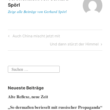
Spörl
Zeige alle Beiträge von Gerhard Spörl
Beitragsnavigation
Previous
Auch China mischt jetzt mit
Post
Next
Und dann stürzt der Himmel
Post
Suchen
nach:
Neueste Beiträge
Alte Reflexe, neue Zeit
„So dermaßen berieselt mit russischer Propaganda“