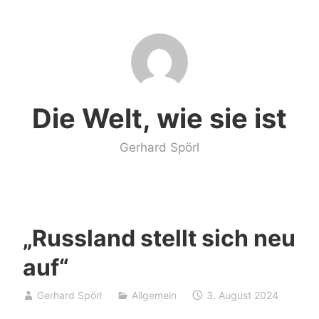
Zum
Inhalt
springen
Die Welt, wie sie ist
Gerhard Spörl
„Russland stellt sich neu
auf“
Gerhard Spörl
Allgemein
3. August 2024