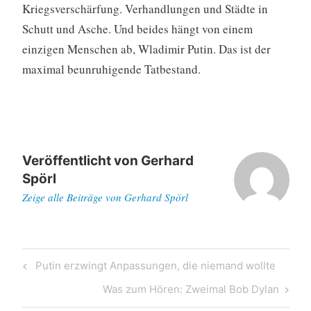
Kriegsverschärfung. Verhandlungen und Städte in
Schutt und Asche. Und beides hängt von einem
einzigen Menschen ab, Wladimir Putin. Das ist der
maximal beunruhigende Tatbestand.
Veröffentlicht von
Gerhard
Spörl
Zeige alle Beiträge von Gerhard Spörl
Beitragsnavigation
Previous
Putin erzwingt Anpassungen, die niemand wollte
Post
Next
Was zum Hören: Zweimal Bob Dylan
Post