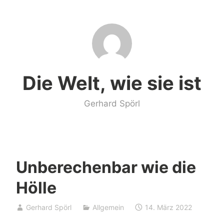
Zum
Inhalt
springen
Die Welt, wie sie ist
Gerhard Spörl
Unberechenbar wie die
Hölle
Gerhard Spörl
Allgemein
14. März 2022