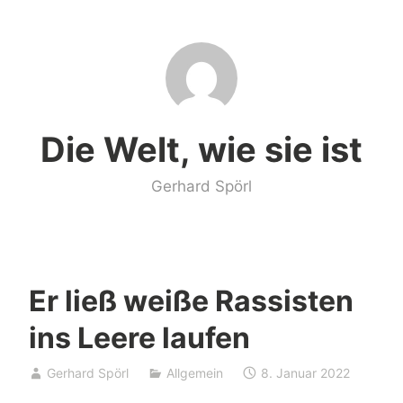
Zum
Inhalt
springen
Die Welt, wie sie ist
Gerhard Spörl
Er ließ weiße Rassisten
ins Leere laufen
Gerhard Spörl
Allgemein
8. Januar 2022