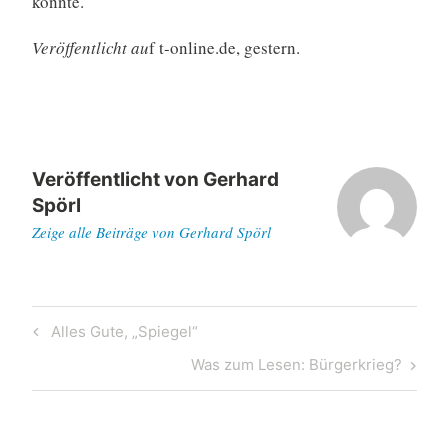
könnte.
Veröffentlicht au
f t-online.de, gestern.
Veröffentlicht von
Gerhard
Spörl
Zeige alle Beiträge von Gerhard Spörl
Beitragsnavigation
Previous
Alles Gute, „Spiegel“
Post
Next
Was zum Lesen: Bürgerkrieg?
Post