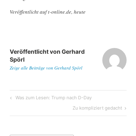
Veröffentlicht auf t-online.de, heute
Veröffentlicht von
Gerhard
Spörl
Zeige alle Beiträge von Gerhard Spörl
Beitragsnavigation
Previous
Was zum Lesen: Trump nach D-Day
Post
Next
Zu kompliziert gedacht
Post