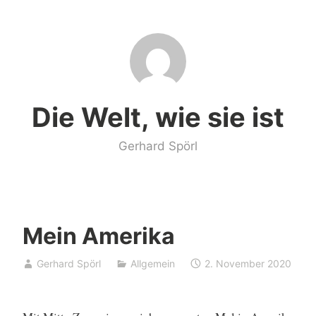
Zum
Inhalt
springen
Die Welt, wie sie ist
Gerhard Spörl
Mein Amerika
Gerhard Spörl
Allgemein
2. November 2020