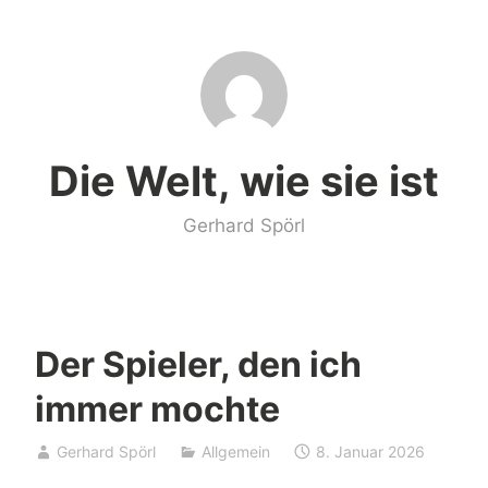
Zum
Inhalt
springen
Die Welt, wie sie ist
Gerhard Spörl
Der Spieler, den ich
immer mochte
Gerhard Spörl
Allgemein
8. Januar 2026