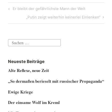
Beitragsnavigation
Previous
Er bleibt der gefährlichste Mann der Welt
Post
Next
„Putin zeigt weiterhin keinerlei Einlenken“
Post
Suchen
nach:
Neueste Beiträge
Alte Reflexe, neue Zeit
„So dermaßen berieselt mit russischer Propaganda“
Ewige Kriege
Der einsame Wolf im Kreml