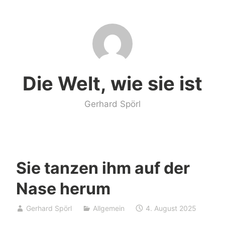
Zum
Inhalt
springen
Die Welt, wie sie ist
Gerhard Spörl
Sie tanzen ihm auf der
Nase herum
Gerhard Spörl
Allgemein
4. August 2025