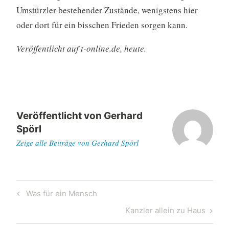
Umstürzler bestehender Zustände, wenigstens hier
oder dort für ein bisschen Frieden sorgen kann.
Veröffentlicht auf t-online.de, heute.
Veröffentlicht von
Gerhard
Spörl
Zeige alle Beiträge von Gerhard Spörl
Beitragsnavigation
Previous
Was für ein Mensch
Post
Next
Kanzler allein zu Haus
Post