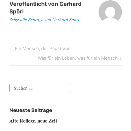
Veröffentlicht von
Gerhard
Spörl
Zeige alle Beiträge von Gerhard Spörl
Beitragsnavigation
Previous
Ein Mensch, der Papst war
Post
Next
Was für ein Leben, was für ein Mensch
Post
Suchen
nach:
Neueste Beiträge
Alte Reflexe, neue Zeit