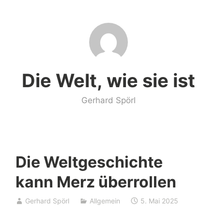
Zum
Inhalt
springen
Die Welt, wie sie ist
Gerhard Spörl
Die Weltgeschichte
kann Merz überrollen
Gerhard Spörl
Allgemein
5. Mai 2025