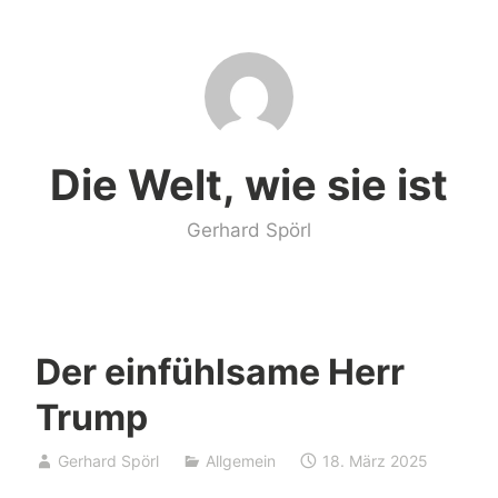
Zum
Inhalt
springen
Die Welt, wie sie ist
Gerhard Spörl
Der einfühlsame Herr
Trump
Gerhard Spörl
Allgemein
18. März 2025