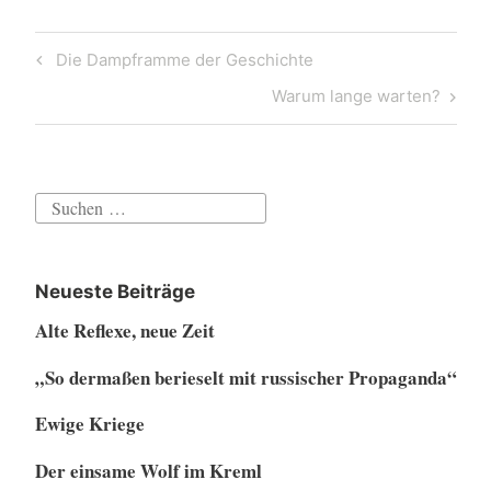
Beitragsnavigation
Previous
Die Dampframme der Geschichte
Post
Next
Warum lange warten?
Post
Suchen
nach:
Neueste Beiträge
Alte Reflexe, neue Zeit
„So dermaßen berieselt mit russischer Propaganda“
Ewige Kriege
Der einsame Wolf im Kreml