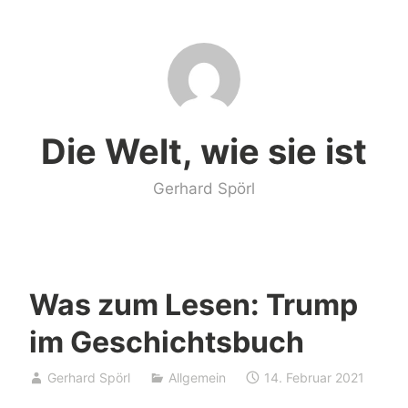
Zum
Inhalt
springen
Die Welt, wie sie ist
Gerhard Spörl
Was zum Lesen: Trump
im Geschichtsbuch
Gerhard Spörl
Allgemein
14. Februar 2021