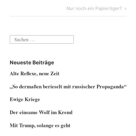
Post
Next
Nur noch ein Papiertiger?
Post
Suchen
nach:
Neueste Beiträge
Alte Reflexe, neue Zeit
„So dermaßen berieselt mit russischer Propaganda“
Ewige Kriege
Der einsame Wolf im Kreml
Mit Trump, solange es geht