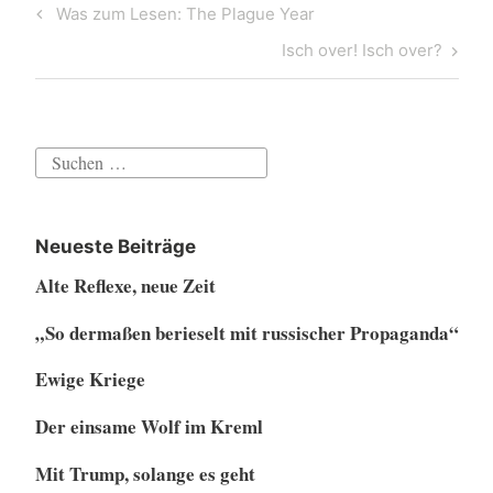
Beitragsnavigation
Previous
Was zum Lesen: The Plague Year
Post
Next
Isch over! Isch over?
Post
Suchen
nach:
Neueste Beiträge
Alte Reflexe, neue Zeit
„So dermaßen berieselt mit russischer Propaganda“
Ewige Kriege
Der einsame Wolf im Kreml
Mit Trump, solange es geht