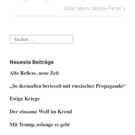
Post
Next
Guter Mann, falsche Partei
Post
Suchen
nach:
Neueste Beiträge
Alte Reflexe, neue Zeit
„So dermaßen berieselt mit russischer Propaganda“
Ewige Kriege
Der einsame Wolf im Kreml
Mit Trump, solange es geht