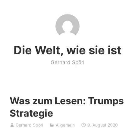
Zum
Inhalt
springen
Die Welt, wie sie ist
Gerhard Spörl
Was zum Lesen: Trumps
Strategie
Gerhard Spörl
Allgemein
9. August 2020