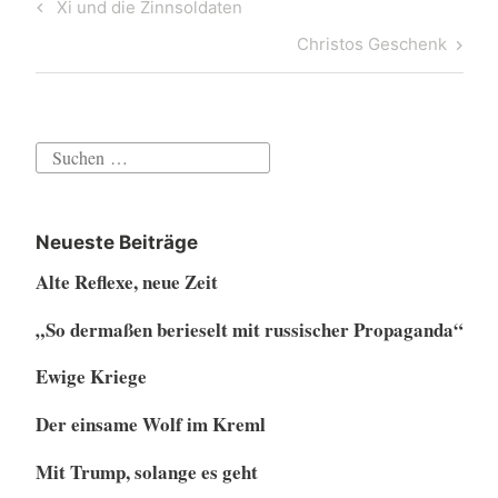
Beitragsnavigation
Previous
Xi und die Zinnsoldaten
Post
Next
Christos Geschenk
Post
Suchen
nach:
Neueste Beiträge
Alte Reflexe, neue Zeit
„So dermaßen berieselt mit russischer Propaganda“
Ewige Kriege
Der einsame Wolf im Kreml
Mit Trump, solange es geht