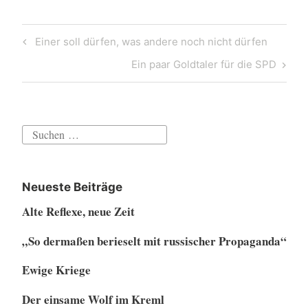
Beitragsnavigation
Previous
Einer soll dürfen, was andere noch nicht dürfen
Post
Next
Ein paar Goldtaler für die SPD
Post
Suchen
nach:
Neueste Beiträge
Alte Reflexe, neue Zeit
„So dermaßen berieselt mit russischer Propaganda“
Ewige Kriege
Der einsame Wolf im Kreml