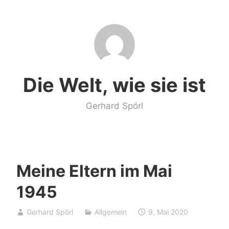
Zum
Inhalt
springen
Die Welt, wie sie ist
Gerhard Spörl
Meine Eltern im Mai
1945
Gerhard Spörl
Allgemein
9. Mai 2020