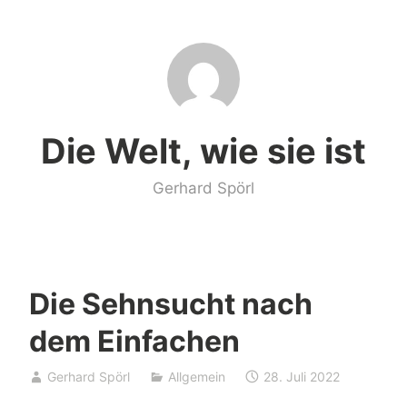
Zum
Inhalt
springen
Die Welt, wie sie ist
Gerhard Spörl
Die Sehnsucht nach
dem Einfachen
Gerhard Spörl
Allgemein
28. Juli 2022