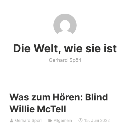
Zum
Inhalt
springen
Die Welt, wie sie ist
Gerhard Spörl
Was zum Hören: Blind
Willie McTell
Gerhard Spörl
Allgemein
15. Juni 2022