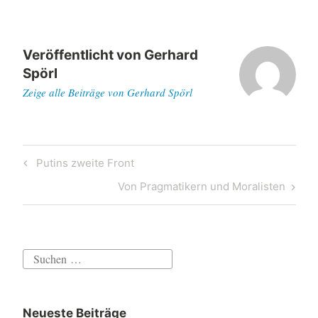
Veröffentlicht von
Gerhard
Spörl
Zeige alle Beiträge von Gerhard Spörl
Beitragsnavigation
Previous
Putins zweite Front
Post
Next
Von Pragmatikern und Moralisten
Post
Suchen
nach:
Neueste Beiträge